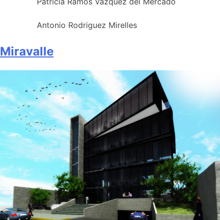
P
atricia Ramos Vazquez del Mercado
A
ntonio Rodriguez Mirelles
Miravalle