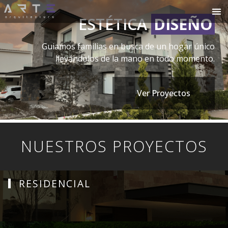
ESTÉTICA
DISEÑO
Guiamos familias en busca de un hogar único
llevándolos de la mano en todo momento.
Ver Proyectos
NUESTROS PROYECTOS
RESIDENCIAL